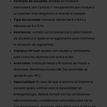
Formato de cursada:
dividida en módulos
mensuales, con 1 parcial + 1 recuperatorio por módulo y
un examen final obligatorio al final de la cursada.
Tipo de cursada:
mensual viernes de 8 a 18 hs y
sábados de 8 a 13 hs.
Asistencia:
cumplir con la asistencia a cada módulo
de acuerdo a lo fijado en el reglamento para mantener
la condición de regularidad.
Campus Virtual:
acceso con usuario y contraseña
para todos los alumnos con cuota al día.
Aranceles:
matricula inicial y 10 cuotas de marzo a
diciembre. Beneficios Socios SAE
(Los aranceles se
ajustarán por IPC)
.
Especialidad:
En caso de que el alumno al finalizar la
cursada quiera calificar para la
Especialidad en
Emergentología
, deberá cumplir con las condiciones
administrativas y académicas solicitadas para tal fin
(Ver Reglamento, apartado
«Requisitos para el Título de