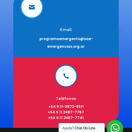

Email
programaemergento@sae-
emergencias.org.ar

Teléfonos
+54 9 11-3872-9511
+54 9 11 2487-7767
+54 9 11 2487-7741
Ayuda?
Chat On-Line