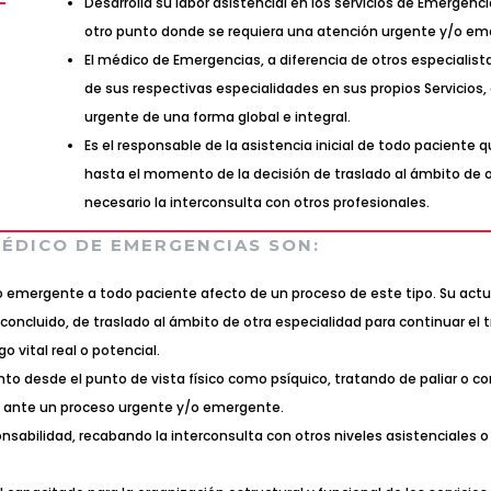
Desarrolla su labor asistencial en los servicios de Emergenci
otro punto donde se requiera una atención urgente y/o e
El médico de Emergencias, a diferencia de otros especiali
de sus respectivas especialidades en sus propios Servicios,
urgente de una forma global e integral.
Es el responsable de la asistencia inicial de todo pacient
hasta el momento de la decisión de traslado al ámbito de 
necesario la interconsulta con otros profesionales.
MÉDICO DE EMERGENCIAS SON:
y/o emergente a todo paciente afecto de un proceso de este tipo. Su ac
aso concluido, de traslado al ámbito de otra especialidad para continuar e
o vital real o potencial.
to desde el punto de vista físico como psíquico, tratando de paliar o co
n ante un proceso urgente y/o emergente.
sabilidad, recabando la interconsulta con otros niveles asistenciales o 