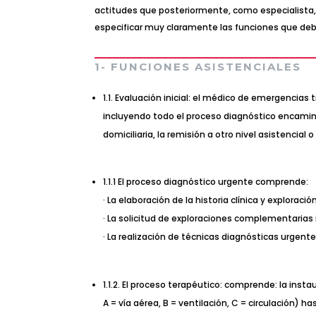
actitudes que posteriormente, como especialista, 
especificar muy claramente las funciones que deb
1- FUNCIONES ASISTENCIALES
1.1. Evaluación inicial: el médico de emergencia
incluyendo todo el proceso diagnóstico encaminado
domiciliaria, la remisión a otro nivel asistencial o
1.1.1 El proceso diagnóstico urgente comprende:
· La elaboración de la historia clínica y exploración
· La solicitud de exploraciones complementarias 
· La realización de técnicas diagnósticas urgent
1.1.2. El proceso terapéutico: comprende: la in
A = vía aérea, B = ventilación, C = circulación) h