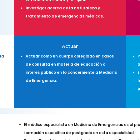
Investigar acerca de la naturaleza y
tratamiento de emergencias médicas.
Actuar
 la
Actuar como un cuerpo colegiado en casos
P
de consulta en materia de educación o
a
interés público en lo concerniente a Medicina
E
de Emergencia.
l
p
El médico especialista en Medicina de Emergencias es el pro
formación específica de postgrado en esta especialidad.