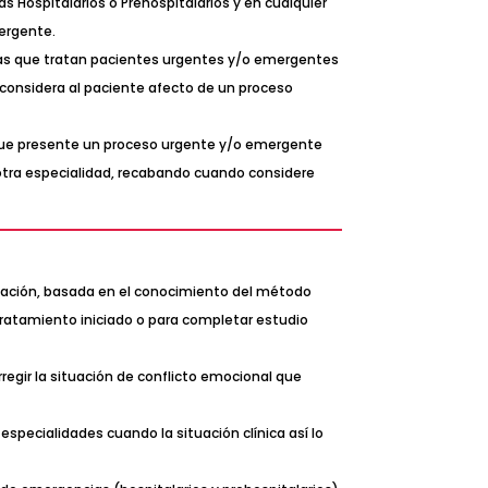
as Hospitalarios o Prehospitalarios y en cualquier
mergente.
stas que tratan pacientes urgentes y/o emergentes
 considera al paciente afecto de un proceso
e que presente un proceso urgente y/o emergente
otra especialidad, recabando cuando considere
tuación, basada en el conocimiento del método
l tratamiento iniciado o para completar estudio
rregir la situación de conflicto emocional que
especialidades cuando la situación clínica así lo