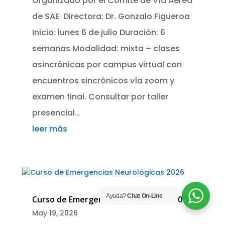
Organizado por el Comité de Vía Aérea
de SAE Directora: Dr. Gonzalo Figueroa
Inicio: lunes 6 de julio Duración: 6
semanas Modalidad: mixta – clases
asincrónicas por campus virtual con
encuentros sincrónicos vía zoom y
examen final. Consultar por taller
presencial...
leer más
Ayuda?
Chat On-Line
Curso de Emergencias Neurológicas 2026
May 19, 2026