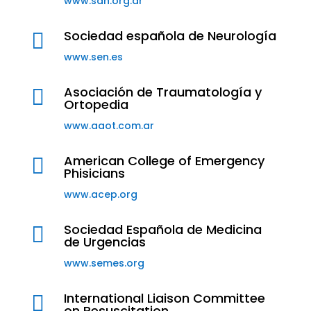
www.sah.org.ar
Sociedad española de Neurología

www.sen.es
Asociación de Traumatología y

Ortopedia
www.aaot.com.ar
American College of Emergency

Phisicians
www.acep.org
Sociedad Española de Medicina

de Urgencias
www.semes.org
International Liaison Committee

on Resuscitation