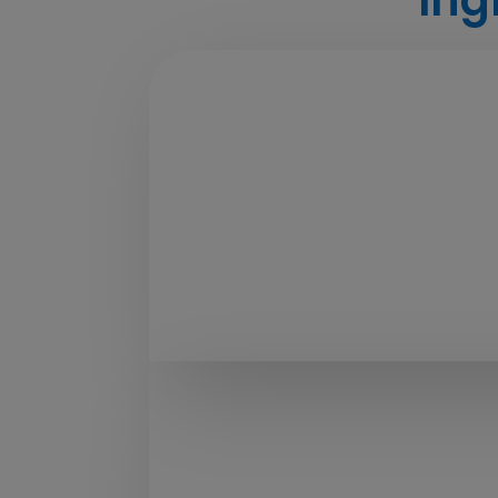
Campus Virtual Programa de
Formación en Emegencias
– Alumnos 2026-2027
– Alumnos 2025-2026
– Alumnos 2024-2025
Campus Virtual Medicina Tactic
– Se cursa en Plataforma Commodi