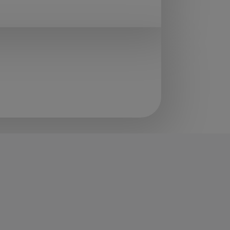
Campus Virtual Neuroemergencias
 Se cursa en Plataforma Commodin