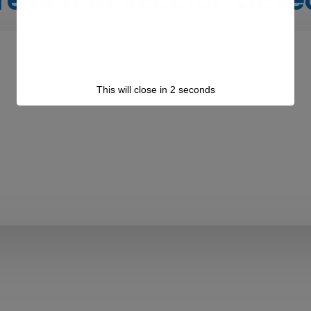
Campus Virtual Capítulo de
Enfermería
This will close in
1
seconds
–
– CEFIE 2025 (MODULO 1)
– CEFIE 2025 (MODULO 2)
a
Campus Virtual Pediatría
n
– Se cursa en Plataforma Commodin
–