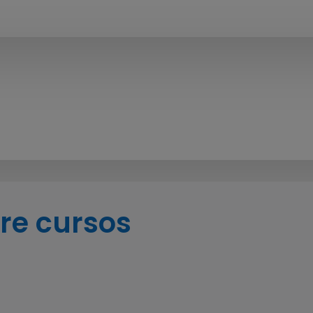
Campus Virtual Docentes
– Capacitación Docentes SAE
–
re cursos