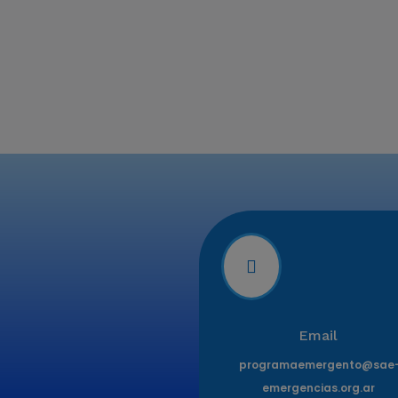

Email
programaemergento@sae
emergencias.org.ar