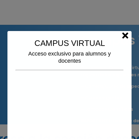
Campus V
CAMPUS VIRTUAL
Acceso exclusivo para alumnos y
docentes
El acceso al Campus Virt
alguna de las siguientes
– Carrera/Curso de Espec
– Cursos vigentes
– Jornadas Científicas
IMPORTANTE: La clave de
rese a la sección des