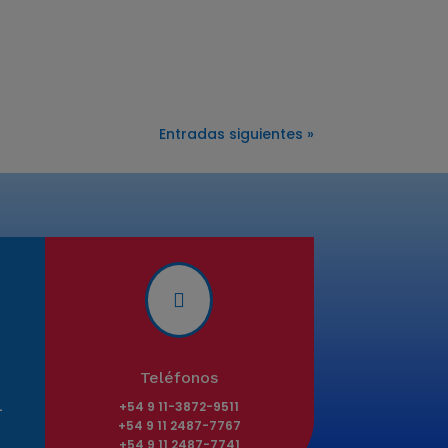
Entradas siguientes »

Teléfonos
+54 9 11-3872-9511
-
+54 9 11 2487-7767
+54 9 11 2487-7741