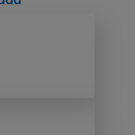
Campus Virtual Comite Vía Aérea
 Se cursa en Plataforma Commodin
Comité de Trauma
 Se cursa en Plataforma Commodin