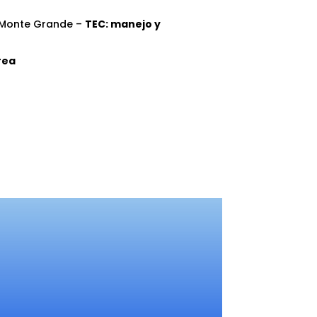
e Monte Grande –
TEC: manejo y
rea