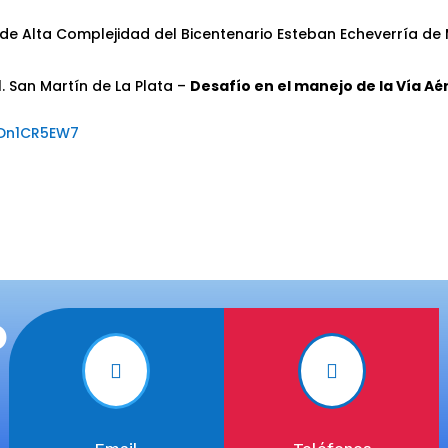
. de Alta Complejidad del Bicentenario Esteban Echeverría d
. San Martín de La Plata –
Desafío en el manejo de la Vía Aé
uDn1CR5EW7
o

