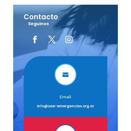
Contacto
Seguinos

Email
info@sae-emergencias.org.ar