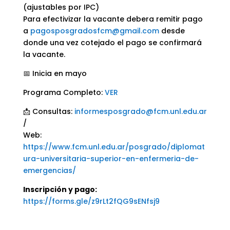
(ajustables por IPC)
Para efectivizar la vacante debera remitir pago
a
pagosposgradosfcm@gmail.com
desde
donde una vez cotejado el pago se confirmará
la vacante.
📅 Inicia en mayo
Programa Completo:
VER
📩 Consultas:
informesposgrado@fcm.unl.edu.ar
/
Web:
https://www.fcm.unl.edu.ar/posgrado/diplomat
ura-universitaria-superior-en-enfermeria-de-
emergencias/
Inscripción y pago:
https://forms.gle/z9rLt2fQG9sENfsj9